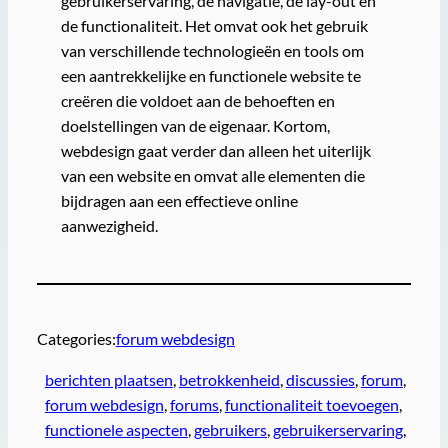
gebruikerservaring, de navigatie, de lay-out en
de functionaliteit. Het omvat ook het gebruik
van verschillende technologieën en tools om
een aantrekkelijke en functionele website te
creëren die voldoet aan de behoeften en
doelstellingen van de eigenaar. Kortom,
webdesign gaat verder dan alleen het uiterlijk
van een website en omvat alle elementen die
bijdragen aan een effectieve online
aanwezigheid.
Categories:
forum webdesign
berichten plaatsen
, 
betrokkenheid
, 
discussies
, 
forum
, 
forum webdesign
, 
forums
, 
functionaliteit toevoegen
, 
functionele aspecten
, 
gebruikers
, 
gebruikerservaring
, 