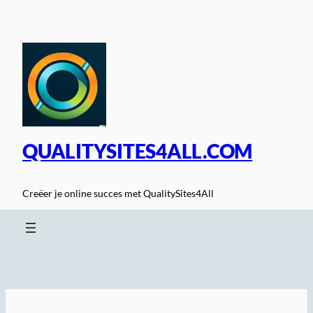
Spring
naar
de
inhoud
QUALITYSITES4ALL.COM
Creëer je online succes met QualitySites4All