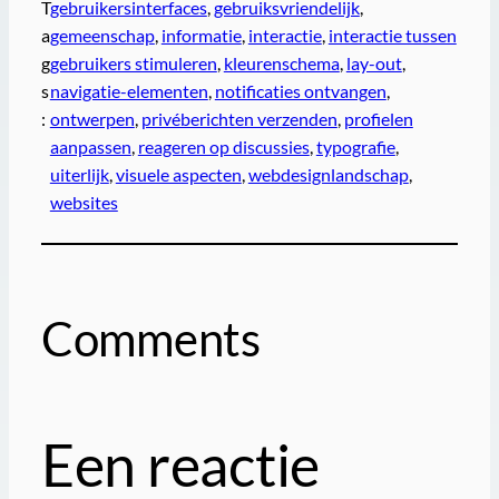
T
gebruikersinterfaces
, 
gebruiksvriendelijk
, 
a
gemeenschap
, 
informatie
, 
interactie
, 
interactie tussen
g
gebruikers stimuleren
, 
kleurenschema
, 
lay-out
, 
s
navigatie-elementen
, 
notificaties ontvangen
, 
:
ontwerpen
, 
privéberichten verzenden
, 
profielen
aanpassen
, 
reageren op discussies
, 
typografie
, 
uiterlijk
, 
visuele aspecten
, 
webdesignlandschap
, 
websites
Comments
Een reactie