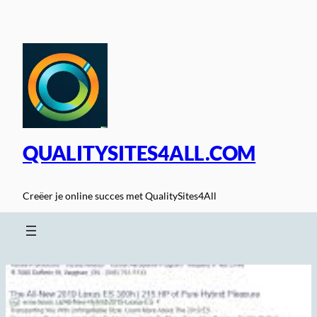
Spring
naar
de
inhoud
QUALITYSITES4ALL.COM
Creëer je online succes met QualitySites4All