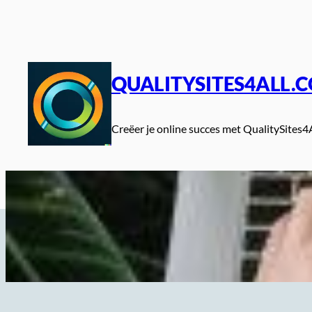
Spring
naar
de
inhoud
QUALITYSITES4ALL.
Creëer je online succes met QualitySites4