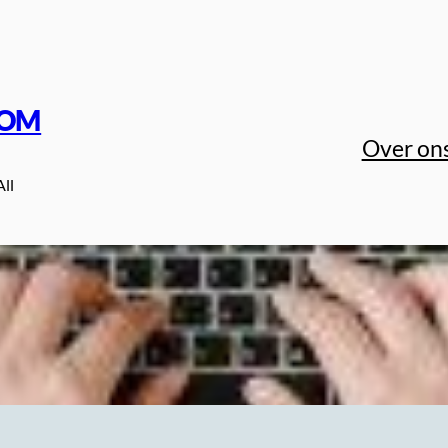
COM
Over on
All