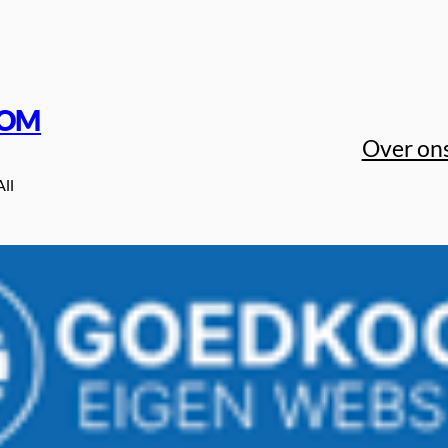
COM
Over on
All