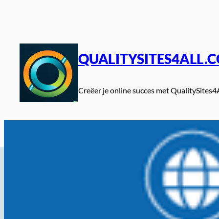
Spring
naar
de
inhoud
QUALITYSITES4ALL.
Creëer je online succes met QualitySites4