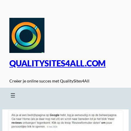
Spring
naar
de
inhoud
QUALITYSITES4ALL.COM
Creëer je online succes met QualitySites4All