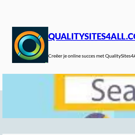
Spring
naar
de
inhoud
QUALITYSITES4ALL.
Creëer je online succes met QualitySites4