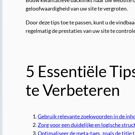
Bouw kwalitatieve backlinks naar uw website o
geloofwaardigheid van uw site te vergroten.
Door deze tips toe te passen, kunt u de vindba
regelmatig de prestaties van uw site te contro
5 Essentiële Ti
te Verbeteren
Gebruik relevante zoekwoorden in de inho
Zorg voor een duidelijke en logische struc
Optimaliseer de meta-tags, zoals de title 