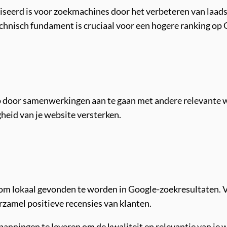
iseerd is voor zoekmachines door het verbeteren van laads
echnisch fundament is cruciaal voor een hogere ranking op 
p door samenwerkingen aan te gaan met andere relevante w
heid van je website versterken.
k om lokaal gevonden te worden in Google-zoekresultaten. V
rzamel positieve recensies van klanten.
panningen te leveren om de kwaliteit en relevantie van je w