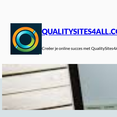
Spring
naar
de
inhoud
QUALITYSITES4ALL.
Creëer je online succes met QualitySites4