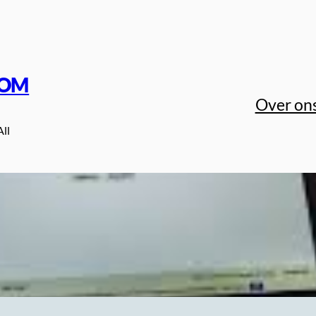
COM
Over on
All