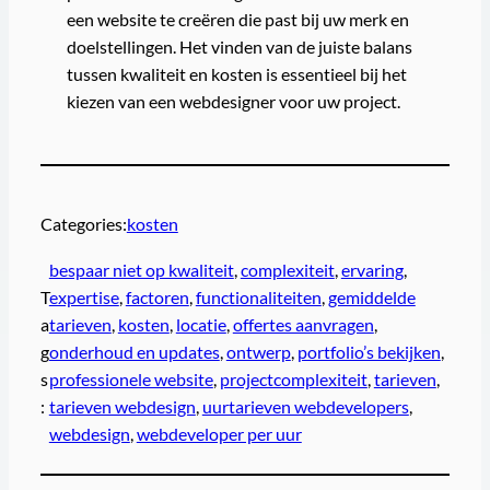
een website te creëren die past bij uw merk en
doelstellingen. Het vinden van de juiste balans
tussen kwaliteit en kosten is essentieel bij het
kiezen van een webdesigner voor uw project.
Categories:
kosten
bespaar niet op kwaliteit
, 
complexiteit
, 
ervaring
, 
T
expertise
, 
factoren
, 
functionaliteiten
, 
gemiddelde
a
tarieven
, 
kosten
, 
locatie
, 
offertes aanvragen
, 
g
onderhoud en updates
, 
ontwerp
, 
portfolio’s bekijken
, 
s
professionele website
, 
projectcomplexiteit
, 
tarieven
, 
:
tarieven webdesign
, 
uurtarieven webdevelopers
, 
webdesign
, 
webdeveloper per uur