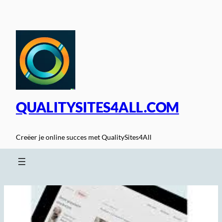
Spring
naar
de
inhoud
QUALITYSITES4ALL.COM
Creëer je online succes met QualitySites4All