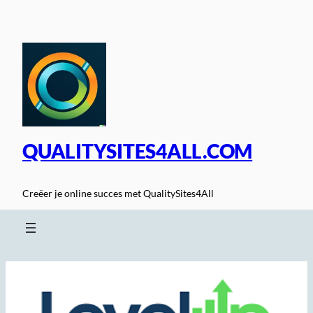
Spring
naar
de
inhoud
QUALITYSITES4ALL.COM
Creëer je online succes met QualitySites4All