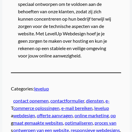
speciaal ontworpen om te voldoen aan de
behoeften van onze klanten, zodat zij zich
kunnen concentreren op hun bedrijf terwijl wij
zorgen voor de technische aspecten van de
website. Met LevelUp Webdesign hoef je je
geen zorgen te maken over hosting en kun je
rekenen op een stabiele en veilige omgeving
voor jouw online aanwezigheid.
Categories:
levelup
contact opnemen
, 
contactformulier
, 
diensten
, 
e-
T
commerce oplossingen
, 
e-mail bereiken
, 
levelup
a
webdesign
, 
offerte aanvragen
, 
online marketing
, 
op
g
maat gemaakte websites
, 
optimaliseren
, 
proces van
s
ontwerpen van een website
, 
responsieve webdesigns
, 