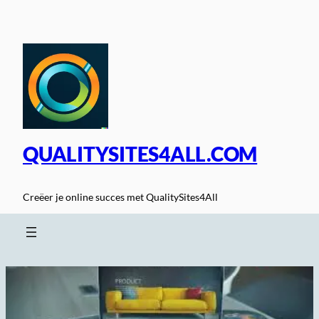
Spring
naar
de
inhoud
QUALITYSITES4ALL.COM
Creëer je online succes met QualitySites4All