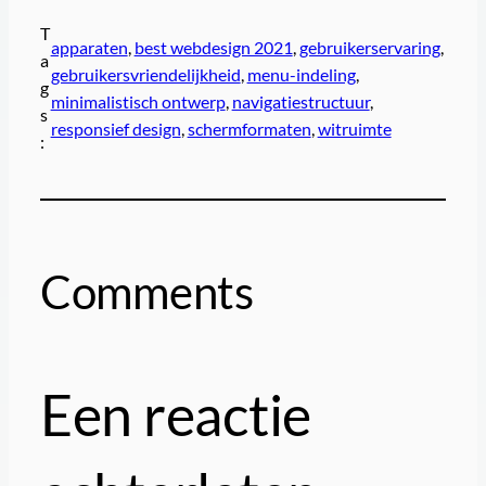
T
apparaten
, 
best webdesign 2021
, 
gebruikerservaring
, 
a
gebruikersvriendelijkheid
, 
menu-indeling
, 
g
minimalistisch ontwerp
, 
navigatiestructuur
, 
s
responsief design
, 
schermformaten
, 
witruimte
:
Comments
Een reactie