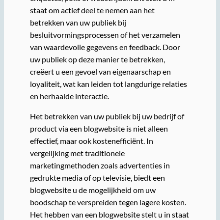
staat om actief deel te nemen aan het
betrekken van uw publiek bij
besluitvormingsprocessen of het verzamelen
van waardevolle gegevens en feedback. Door
uw publiek op deze manier te betrekken,
creëert u een gevoel van eigenaarschap en
loyaliteit, wat kan leiden tot langdurige relaties
en herhaalde interactie.
Het betrekken van uw publiek bij uw bedrijf of
product via een blogwebsite is niet alleen
effectief, maar ook kostenefficiënt. In
vergelijking met traditionele
marketingmethoden zoals advertenties in
gedrukte media of op televisie, biedt een
blogwebsite u de mogelijkheid om uw
boodschap te verspreiden tegen lagere kosten.
Het hebben van een blogwebsite stelt u in staat