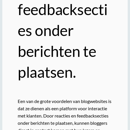
feedbacksecti
es onder
berichten te
plaatsen.
Een van de grote voordelen van blogwebsites is
dat ze dienen als een platform voor interactie
met klanten. Door reacties en feedbacksecties
onder berichten te plaatsen, kunnen bloggers