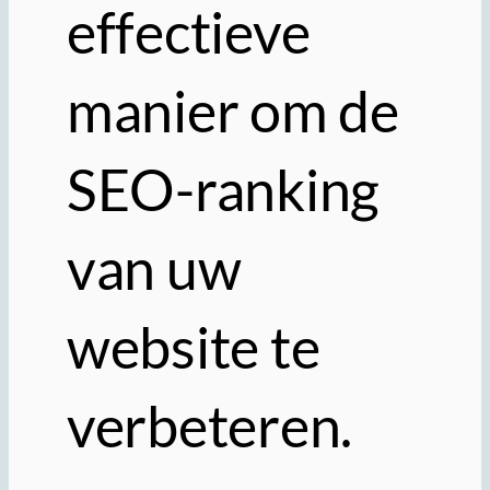
effectieve
manier om de
SEO-ranking
van uw
website te
verbeteren.