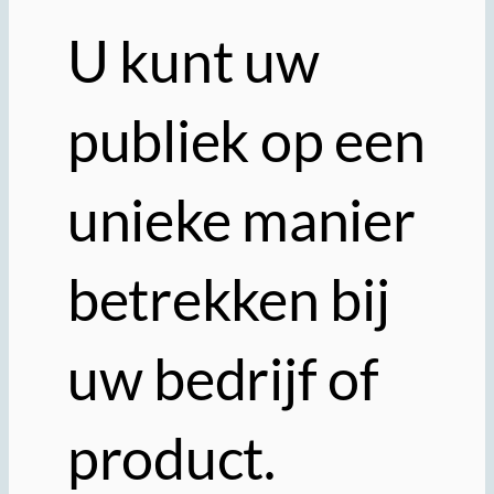
U kunt uw
publiek op een
unieke manier
betrekken bij
uw bedrijf of
product.