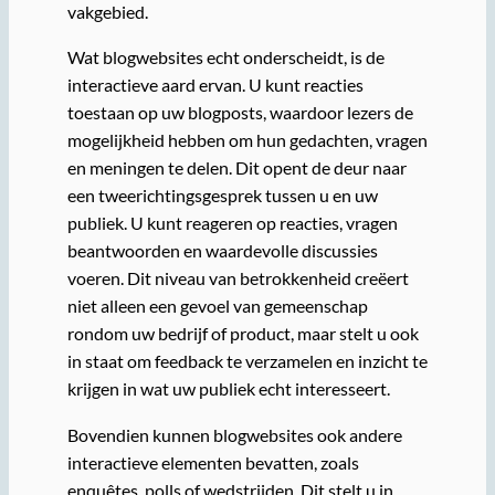
vakgebied.
Wat blogwebsites echt onderscheidt, is de
interactieve aard ervan. U kunt reacties
toestaan ​​op uw blogposts, waardoor lezers de
mogelijkheid hebben om hun gedachten, vragen
en meningen te delen. Dit opent de deur naar
een tweerichtingsgesprek tussen u en uw
publiek. U kunt reageren op reacties, vragen
beantwoorden en waardevolle discussies
voeren. Dit niveau van betrokkenheid creëert
niet alleen een gevoel van gemeenschap
rondom uw bedrijf of product, maar stelt u ook
in staat om feedback te verzamelen en inzicht te
krijgen in wat uw publiek echt interesseert.
Bovendien kunnen blogwebsites ook andere
interactieve elementen bevatten, zoals
enquêtes, polls of wedstrijden. Dit stelt u in