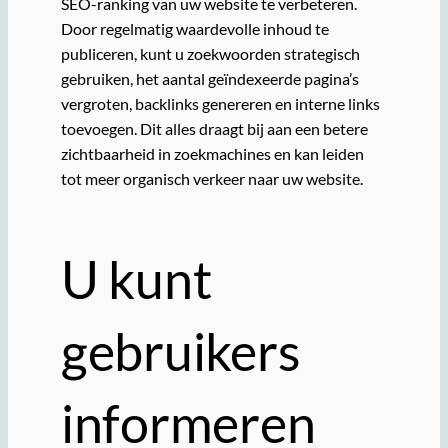
SEO-ranking van uw website te verbeteren.
Door regelmatig waardevolle inhoud te
publiceren, kunt u zoekwoorden strategisch
gebruiken, het aantal geïndexeerde pagina’s
vergroten, backlinks genereren en interne links
toevoegen. Dit alles draagt ​​bij aan een betere
zichtbaarheid in zoekmachines en kan leiden
tot meer organisch verkeer naar uw website.
U kunt
gebruikers
informeren