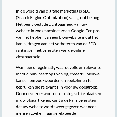
In de wereld van digitale marketing is SEO
(Search Engine Optimization) van groot belang.
Het beïnvloedt de zichtbaarheid van uw
website in zoekmachines zoals Google. Een pro
van het hebben van een blogwebsite is dat het
kan bijdragen aan het verbeteren van de SEO-
ranking en het vergroten van de online
zichtbaarheid.
Wanneer u regelmatig waardevolle en relevante
inhoud publiceert op uw blog, creëert u nieuwe
kansen om zoekwoorden en zoekzinnen te
gebruiken die relevant zijn voor uw doelgroep.
Door deze zoekwoorden strategisch te plaatsen
in uw blogartikelen, kunt u de kans vergroten
dat uw website wordt weergegeven wanneer
mensen zoeken naar gerelateerde