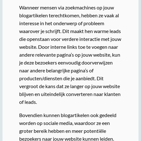
Wanneer mensen via zoekmachines op jouw
blogartikelen terechtkomen, hebben ze vaak al
interesse in het onderwerp of probleem
waarover je schrijft. Dit maakt hen warme leads
die openstaan ​​voor verdere interactie met jouw
website. Door interne links toe te voegen naar
andere relevante pagina’s op jouw website, kun
je deze bezoekers eenvoudig doorverwijzen
naar andere belangrijke pagina’s of
producten/diensten die je aanbiedt. Dit
vergroot de kans dat ze langer op jouw website
blijven en uiteindelijk converteren naar klanten
of leads.
Bovendien kunnen blogartikelen ook gedeeld
worden op sociale media, waardoor ze een
groter bereik hebben en meer potentiële
bezoekers naar jouw website kunnen leiden.