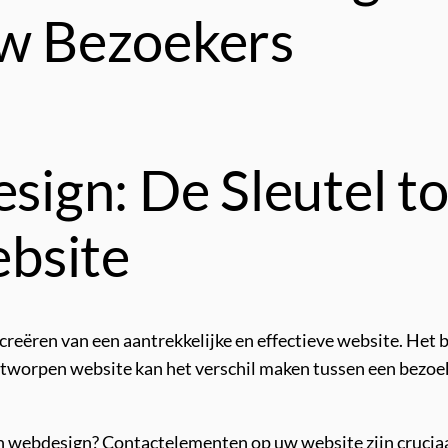
uw Bezoekers
ign: De Sleutel to
ebsite
reëren van een aantrekkelijke en effectieve website. Het be
worpen website kan het verschil maken tussen een bezoeker
in webdesign? Contactelementen op uw website zijn cruciaa