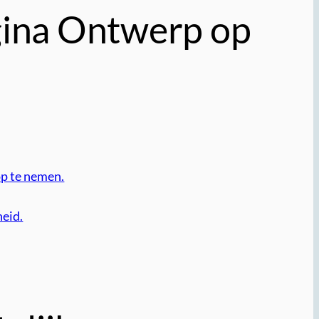
agina Ontwerp op
op te nemen.
heid.