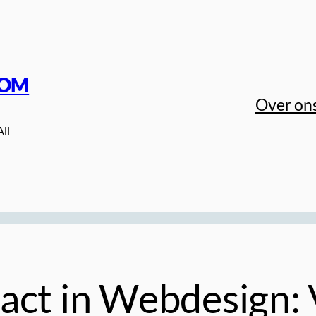
COM
Over on
All
act in Webdesign: 