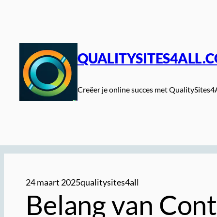
Spring
naar
de
inhoud
QUALITYSITES4ALL.
Creëer je online succes met QualitySites4
24 maart 2025
qualitysites4all
Belang van Cont