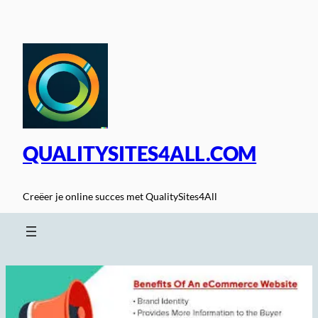
Spring
naar
de
inhoud
QUALITYSITES4ALL.COM
Creëer je online succes met QualitySites4All