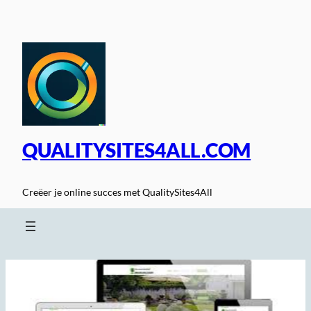
Spring
naar
de
inhoud
QUALITYSITES4ALL.COM
Creëer je online succes met QualitySites4All