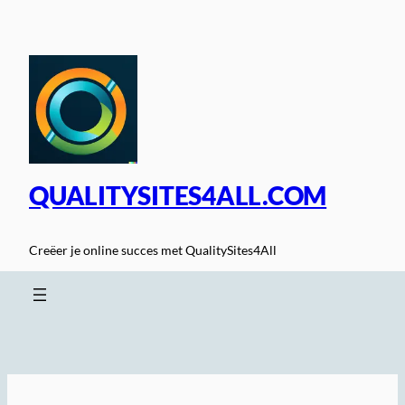
Spring
naar
de
inhoud
QUALITYSITES4ALL.COM
Creëer je online succes met QualitySites4All