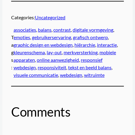
Categories:
Uncategorized
associaties
, 
balans
, 
contrast
, 
digitale vormgeving
, 
T
emoties
, 
gebruikerservaring
, 
grafisch ontwerp
, 
a
graphic design en webdesign
, 
hiërarchie
, 
interactie
, 
g
kleurenschema
, 
lay-out
, 
merkversterking
, 
mobiele
s
apparaten
, 
online aanwezigheid
, 
responsief
:
webdesign
, 
responsiviteit
, 
tekst en beeld balans
, 
visuele communicatie
, 
webdesign
, 
witruimte
Comments