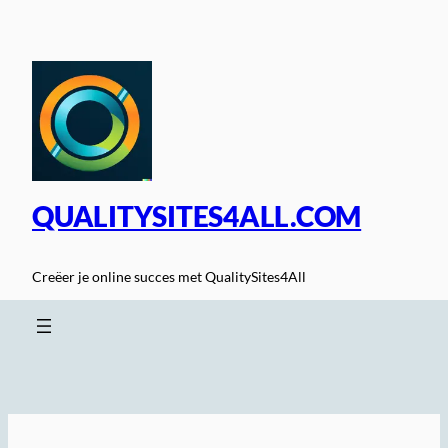
Spring
naar
de
inhoud
QUALITYSITES4ALL.COM
Creëer je online succes met QualitySites4All