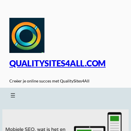
Spring
naar
de
inhoud
QUALITYSITES4ALL.COM
Creëer je online succes met QualitySites4All