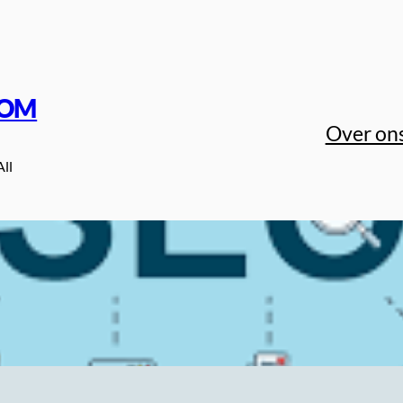
COM
Over on
All