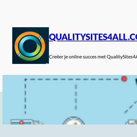
Spring
naar
de
inhoud
QUALITYSITES4ALL.
Creëer je online succes met QualitySites4