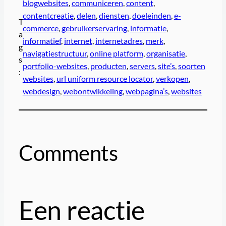
blogwebsites
, 
communiceren
, 
content
, 
contentcreatie
, 
delen
, 
diensten
, 
doeleinden
, 
e-
T
commerce
, 
gebruikerservaring
, 
informatie
, 
a
informatief
, 
internet
, 
internetadres
, 
merk
, 
g
navigatiestructuur
, 
online platform
, 
organisatie
, 
s
portfolio-websites
, 
producten
, 
servers
, 
site’s
, 
soorten
:
websites
, 
url uniform resource locator
, 
verkopen
, 
webdesign
, 
webontwikkeling
, 
webpagina’s
, 
websites
Comments
Een reactie