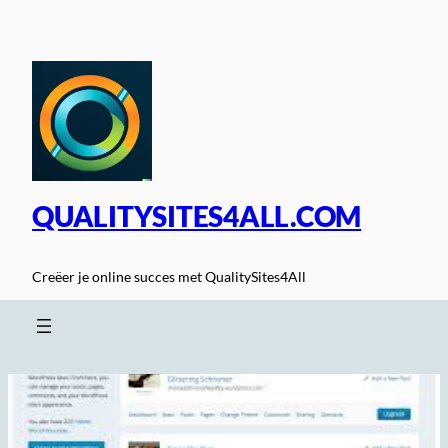
Spring
naar
de
inhoud
QUALITYSITES4ALL.COM
Creëer je online succes met QualitySites4All