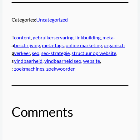
Categories:
Uncategorized
T
content
, 
gebruikerservaring
, 
linkbuilding
, 
meta-
a
beschrijving
, 
meta-tags
, 
online marketing
, 
organisch
g
verkeer
, 
seo
, 
seo-strategie
, 
structuur op website
, 
s
vindbaarheid
, 
vindbaarheid seo
, 
website
, 
:
zoekmachines
, 
zoekwoorden
Comments