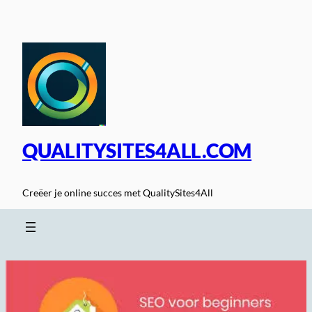
Spring
naar
de
inhoud
QUALITYSITES4ALL.COM
Creëer je online succes met QualitySites4All