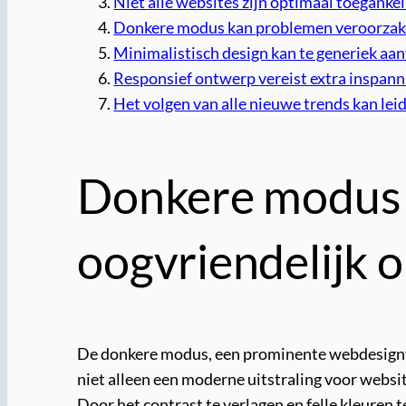
Niet alle websites zijn optimaal toeganke
Donkere modus kan problemen veroorzaken
Minimalistisch design kan te generiek aan
Responsief ontwerp vereist extra inspanni
Het volgen van alle nieuwe trends kan lei
Donkere modus z
oogvriendelijk 
De donkere modus, een prominente webdesigntre
niet alleen een moderne uitstraling voor websit
Door het contrast te verlagen en felle kleuren 