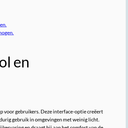
en.
rmogen.
ol en
 voor gebruikers. Deze interface-optie creëert
gdurig gebruik in omgevingen met weinig licht.
ijkervaring en draagt bij aan het comfort van de