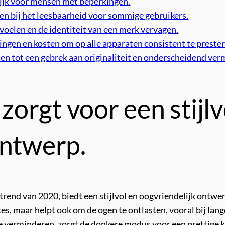
lijk voor mensen met beperkingen.
 bij het leesbaarheid voor sommige gebruikers.
voelen en de identiteit van een merk vervagen.
ngen en kosten om op alle apparaten consistent te prester
den tot een gebrek aan originaliteit en onderscheidend ve
orgt voor een stijlv
ontwerp.
nd van 2020, biedt een stijlvol en oogvriendelijk ontwerp
es, maar helpt ook om de ogen te ontlasten, vooral bij lan
te verminderen, zorgt de donkere modus voor een prettige k