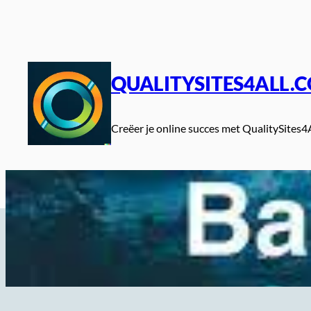
Spring
naar
de
inhoud
QUALITYSITES4ALL.
Creëer je online succes met QualitySites4