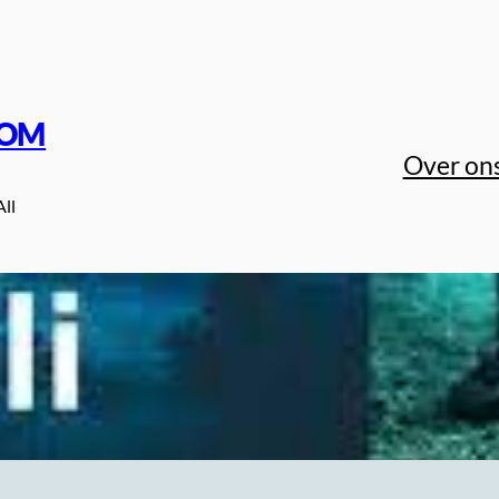
COM
Over on
All