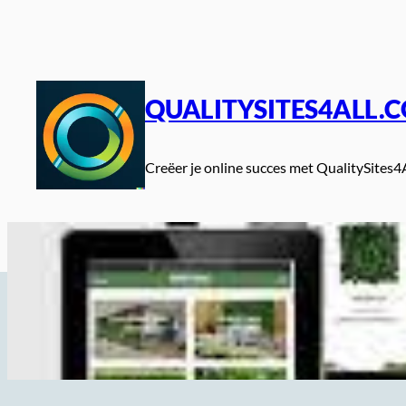
Spring
naar
de
inhoud
QUALITYSITES4ALL.
Creëer je online succes met QualitySites4