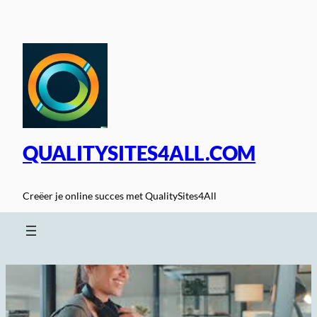
Spring
naar
de
inhoud
QUALITYSITES4ALL.COM
Creëer je online succes met QualitySites4All