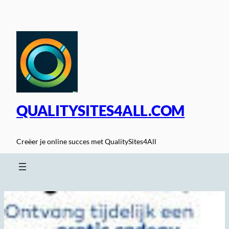
Spring
naar
de
inhoud
QUALITYSITES4ALL.COM
Creëer je online succes met QualitySites4All