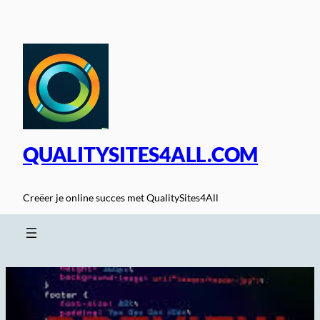
Spring
naar
de
inhoud
QUALITYSITES4ALL.COM
Creëer je online succes met QualitySites4All