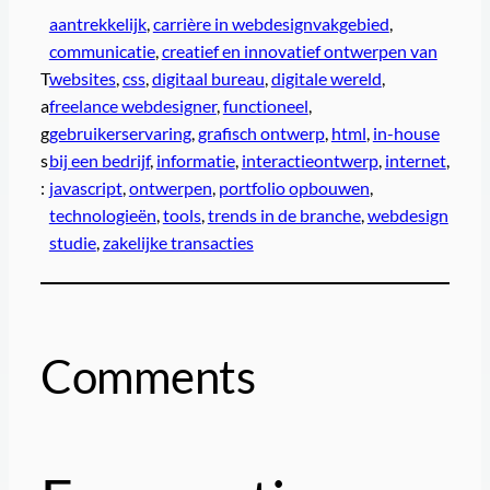
aantrekkelijk
, 
carrière in webdesignvakgebied
, 
communicatie
, 
creatief en innovatief ontwerpen van
T
websites
, 
css
, 
digitaal bureau
, 
digitale wereld
, 
a
freelance webdesigner
, 
functioneel
, 
g
gebruikerservaring
, 
grafisch ontwerp
, 
html
, 
in-house
s
bij een bedrijf
, 
informatie
, 
interactieontwerp
, 
internet
, 
:
javascript
, 
ontwerpen
, 
portfolio opbouwen
, 
technologieën
, 
tools
, 
trends in de branche
, 
webdesign
studie
, 
zakelijke transacties
Comments