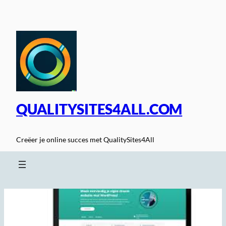
Spring
naar
de
inhoud
QUALITYSITES4ALL.COM
Creëer je online succes met QualitySites4All