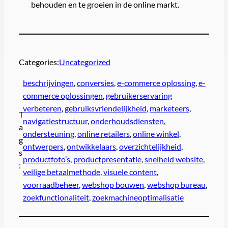
behouden en te groeien in de online markt.
Categories:
Uncategorized
beschrijvingen
, 
conversies
, 
e-commerce oplossing
, 
e-
commerce oplossingen
, 
gebruikerservaring
verbeteren
, 
gebruiksvriendelijkheid
, 
marketeers
, 
T
navigatiestructuur
, 
onderhoudsdiensten
, 
a
ondersteuning
, 
online retailers
, 
online winkel
, 
g
ontwerpers
, 
ontwikkelaars
, 
overzichtelijkheid
, 
s
productfoto’s
, 
productpresentatie
, 
snelheid website
, 
:
veilige betaalmethode
, 
visuele content
, 
voorraadbeheer
, 
webshop bouwen
, 
webshop bureau
, 
zoekfunctionaliteit
, 
zoekmachineoptimalisatie