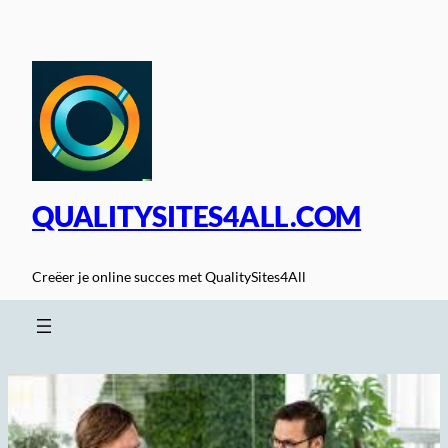
Spring
naar
de
inhoud
QUALITYSITES4ALL.COM
Creëer je online succes met QualitySites4All