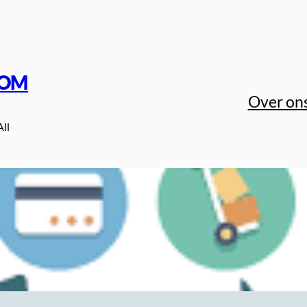
COM
Over on
All