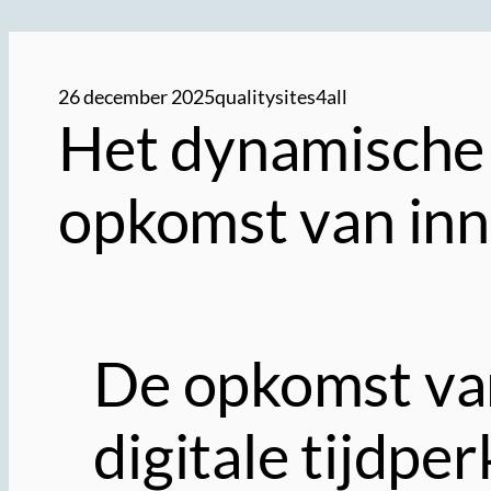
26 december 2025
qualitysites4all
Het dynamische 
opkomst van in
De opkomst van
digitale tijdper