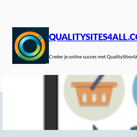
Spring
naar
de
inhoud
QUALITYSITES4ALL.
Creëer je online succes met QualitySites4