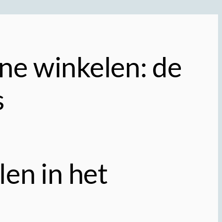
ne winkelen: de
s
en in het