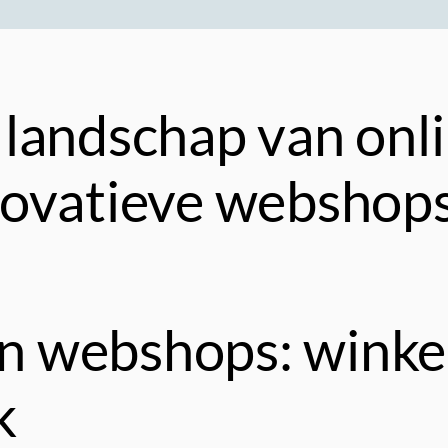
landschap van onli
novatieve webshop
 webshops: winkel
k