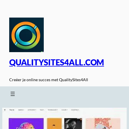
Spring
naar
de
inhoud
QUALITYSITES4ALL.COM
Creëer je online succes met QualitySites4All