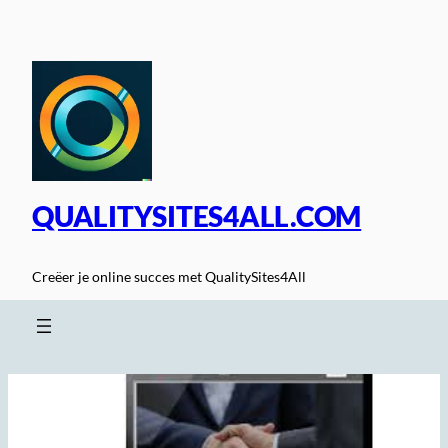
Spring
naar
de
inhoud
QUALITYSITES4ALL.COM
Creëer je online succes met QualitySites4All