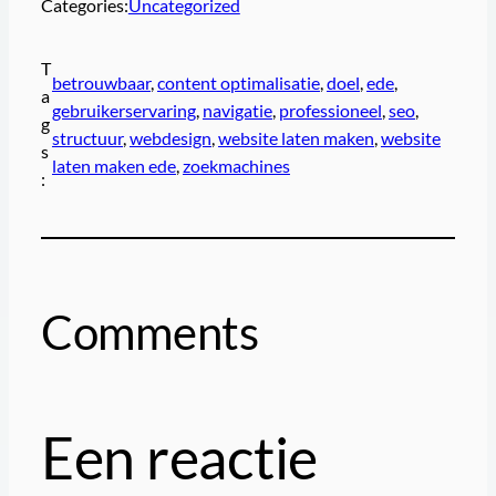
Categories:
Uncategorized
T
betrouwbaar
, 
content optimalisatie
, 
doel
, 
ede
, 
a
gebruikerservaring
, 
navigatie
, 
professioneel
, 
seo
, 
g
structuur
, 
webdesign
, 
website laten maken
, 
website
s
laten maken ede
, 
zoekmachines
:
Comments
Een reactie