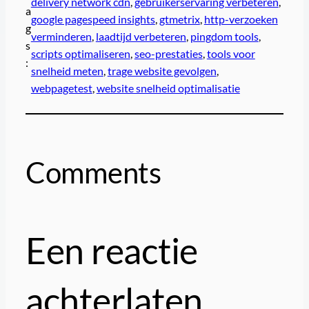
delivery network cdn
, 
gebruikerservaring verbeteren
, 
a
google pagespeed insights
, 
gtmetrix
, 
http-verzoeken
g
verminderen
, 
laadtijd verbeteren
, 
pingdom tools
, 
s
scripts optimaliseren
, 
seo-prestaties
, 
tools voor
:
snelheid meten
, 
trage website gevolgen
, 
webpagetest
, 
website snelheid optimalisatie
Comments
Een reactie
achterlaten