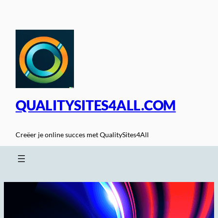
Spring
naar
de
inhoud
QUALITYSITES4ALL.COM
Creëer je online succes met QualitySites4All