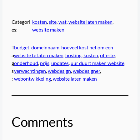
Categori
kosten
, 
site
, 
wat
, 
website laten maken
, 
es:
website maken
T
budget
, 
domeinnaam
, 
hoeveel kost het om een
a
website te laten maken
, 
hosting
, 
kosten
, 
offerte
, 
g
onderhoud
, 
prijs
, 
updates
, 
uur duurt maken website
, 
s
verwachtingen
, 
webdesign
, 
webdesigner
, 
:
webontwikkeling
, 
website laten maken
Comments