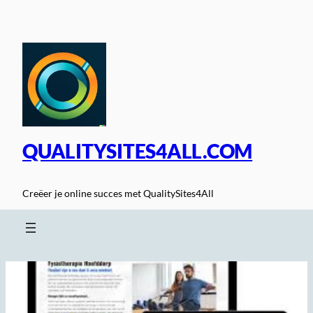
Spring
naar
de
inhoud
QUALITYSITES4ALL.COM
Creëer je online succes met QualitySites4All