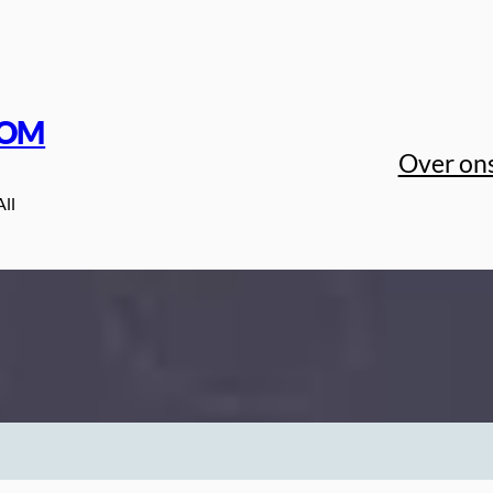
COM
Over on
All