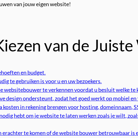
ouwen van jouw eigen website!
 Kiezen van de Juis
ehoeften en budget.
ig te gebruiken is voor u en uw bezoekers.
de websitebouwer te verkennen voordat u besluit welke te 
e design ondersteunt, zodat het goed werkt op mobiel en
 kosten in rekening brengen voor hosting, domeinnaam, SS
e nodig hebt om je website te laten werken zoals je wilt, zoa
 erachter te komen of de website bouwer betrouwbaar is e