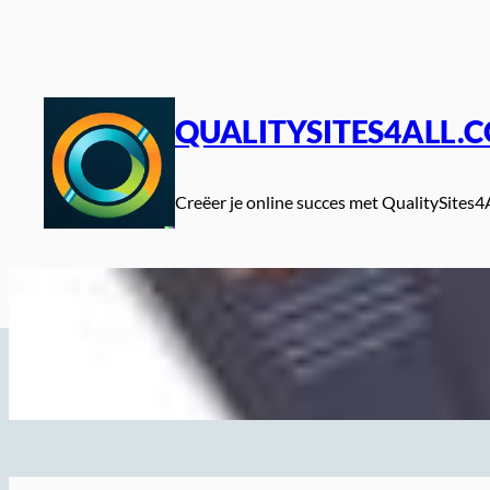
Spring
naar
de
inhoud
QUALITYSITES4ALL.
Creëer je online succes met QualitySites4