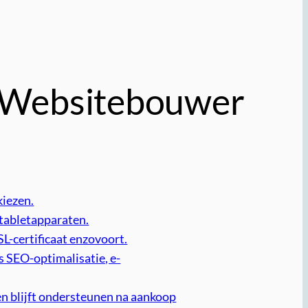
te Websitebouwer
kiezen.
 tabletapparaten.
L-certificaat enzovoort.
ls SEO-optimalisatie, e-
n blijft ondersteunen na aankoop