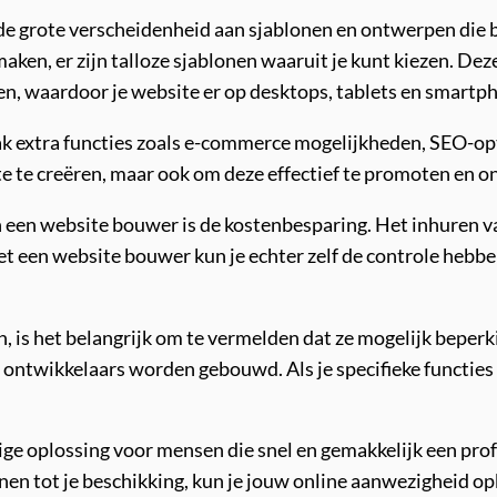
e grote verscheidenheid aan sjablonen en ontwerpen die bes
 maken, er zijn talloze sjablonen waaruit je kunt kiezen. D
n, waardoor je website er op desktops, tablets en smartph
 extra functies zoals e-commerce mogelijkheden, SEO-opti
ite te creëren, maar ook om deze effectief te promoten en o
an een website bouwer is de kostenbesparing. Het inhuren 
 Met een website bouwer kun je echter zelf de controle heb
is het belangrijk om te vermelden dat ze mogelijk beperkin
 ontwikkelaars worden gebouwd. Als je specifieke functies 
ige oplossing voor mensen die snel en gemakkelijk een pro
lonen tot je beschikking, kun je jouw online aanwezigheid