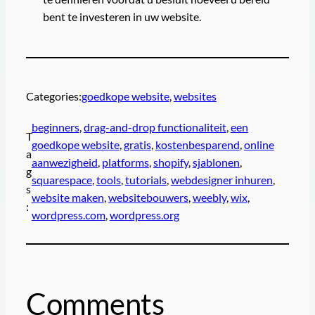
bent te investeren in uw website.
Categories:
goedkope website
, 
websites
beginners
, 
drag-and-drop functionaliteit
, 
een
T
goedkope website
, 
gratis
, 
kostenbesparend
, 
online
a
aanwezigheid
, 
platforms
, 
shopify
, 
sjablonen
, 
g
squarespace
, 
tools
, 
tutorials
, 
webdesigner inhuren
, 
s
website maken
, 
websitebouwers
, 
weebly
, 
wix
, 
:
wordpress.com
, 
wordpress.org
Comments