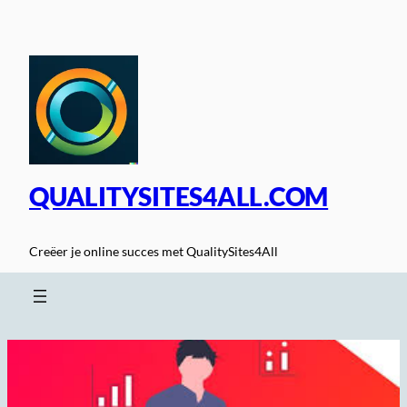
Spring
naar
de
inhoud
QUALITYSITES4ALL.COM
Creëer je online succes met QualitySites4All