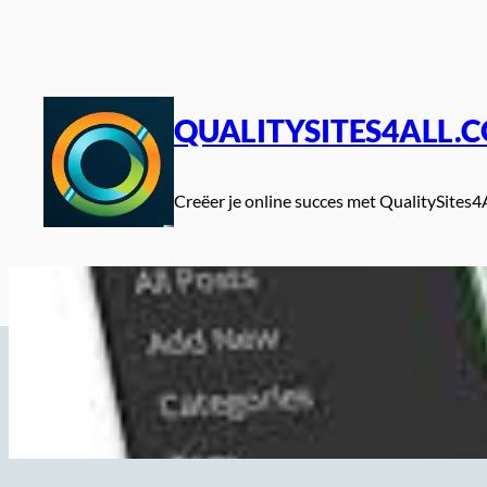
Spring
naar
de
inhoud
QUALITYSITES4ALL.
Creëer je online succes met QualitySites4