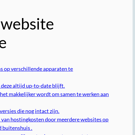
 website
e
s op verschillende apparaten te
ze altijd up-to-date blijft.
 het makkelijker wordt om samen te werken aan
ersies die nog intact zijn.
en van hostingkosten door meerdere websites op
 buitenshuis .