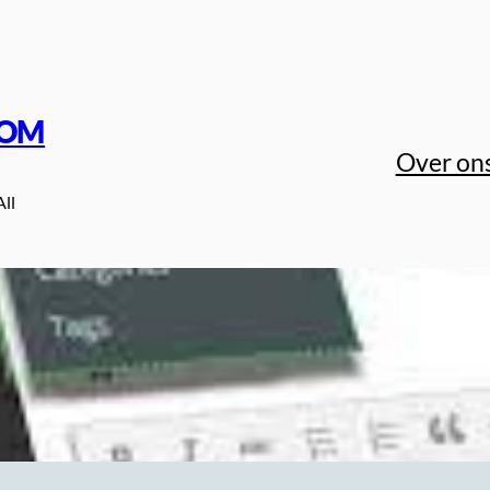
COM
Over on
All