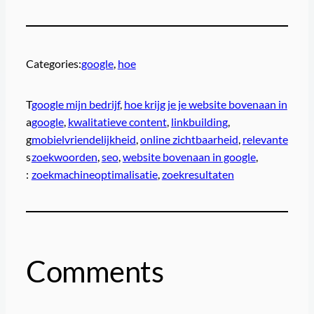
Categories:
google
, 
hoe
T
google mijn bedrijf
, 
hoe krijg je je website bovenaan in
a
google
, 
kwalitatieve content
, 
linkbuilding
, 
g
mobielvriendelijkheid
, 
online zichtbaarheid
, 
relevante
s
zoekwoorden
, 
seo
, 
website bovenaan in google
, 
:
zoekmachineoptimalisatie
, 
zoekresultaten
Comments