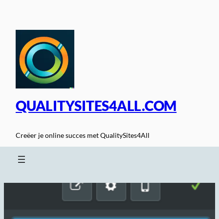
Spring
naar
de
inhoud
QUALITYSITES4ALL.COM
Creëer je online succes met QualitySites4All