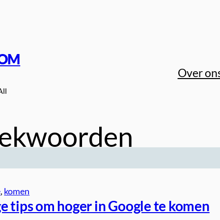
COM
Over on
All
oekwoorden
e
, 
komen
e tips om hoger in Google te komen