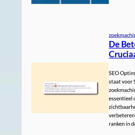
zoekmachin
De Bet
Crucia
SEO Optima
staat voor
zoekmachin
essentieel 
zichtbaarh
verbeteren
ranken in 