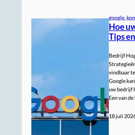
google
, 
ko
Hoe uw 
Tips en
Bedrijf Hog
Strategieën
vindbaar te
Google kan 
uw bedrijf
Een van de
18 juli 202