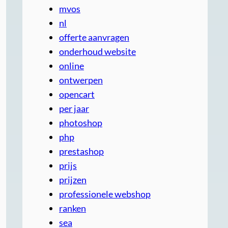
mvos
nl
offerte aanvragen
onderhoud website
online
ontwerpen
opencart
per jaar
photoshop
php
prestashop
prijs
prijzen
professionele webshop
ranken
sea