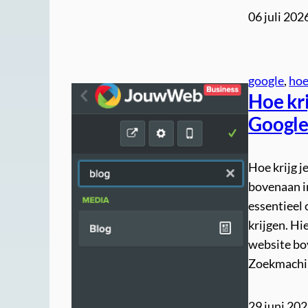
06 juli 202
google
, 
ho
Hoe kr
Google:
Hoe krijg j
bovenaan in
essentieel 
krijgen. Hi
website bo
Zoekmachin
29 juni 20