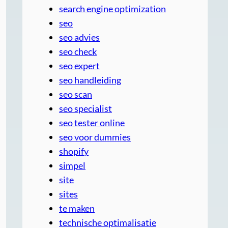
search engine optimization
seo
seo advies
seo check
seo expert
seo handleiding
seo scan
seo specialist
seo tester online
seo voor dummies
shopify
simpel
site
sites
te maken
technische optimalisatie