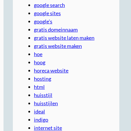
google search
google sites
google's
gratis domeinnaam
gratis website laten maken
gratis website maken
hoe
hoog
horeca website
hosting
html
huisstijl
huisstijlen
ideal
indigo
internet site