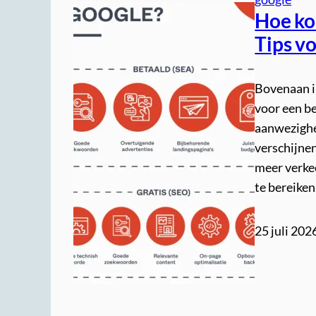
Hoe ko
Tips vo
Bovenaan i
voor een be
aanwezighe
verschijnen
meer verke
te bereiken
25 juli 202