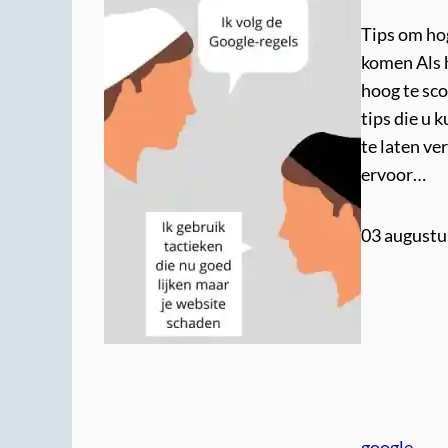
Tips om ho
komen Als h
hoog te sco
tips die u
te laten v
ervoor…
03 augustu
google