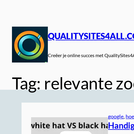
Spring
naar
de
inhoud
QUALITYSITES4ALL.
Creëer je online succes met QualitySites4
Tag:
relevante z
google
, 
ho
Handig