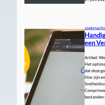
zoekmachin
Handig
een Ve
Artikel: W
Het optimal
dat deze go
Hier zijn e
Snelheidsop
Comprimeer
bestanden 