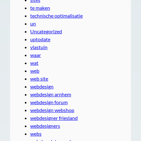
te maken
technische optimalisatie
un
Uncategorized
uptodate
vlastuin
waar
wat
web
web site
webdesign
webdesign arnhem
webdesign forum
webdesign webshop
webdesigner friesland
webdesigners
webs