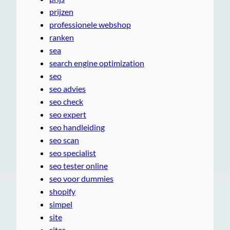
prijzen
professionele webshop
ranken
sea
search engine optimization
seo
seo advies
seo check
seo expert
seo handleiding
seo scan
seo specialist
seo tester online
seo voor dummies
shopify
simpel
site
sites