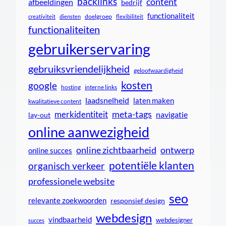
backlinks
content
afbeeldingen
bedrijf
functionaliteit
doelgroep
creativiteit
diensten
flexibiliteit
functionaliteiten
gebruikerservaring
gebruiksvriendelijkheid
geloofwaardigheid
kosten
google
interne links
hosting
laadsnelheid
laten maken
kwalitatieve content
meta-tags
merkidentiteit
navigatie
lay-out
online aanwezigheid
online zichtbaarheid
ontwerp
online succes
potentiële klanten
organisch verkeer
professionele website
seo
relevante zoekwoorden
responsief design
webdesign
vindbaarheid
webdesigner
succes