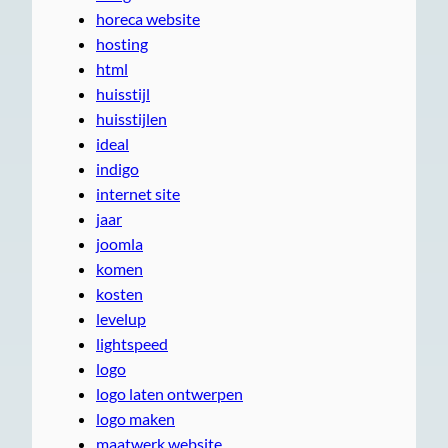
horeca website
hosting
html
huisstijl
huisstijlen
ideal
indigo
internet site
jaar
joomla
komen
kosten
levelup
lightspeed
logo
logo laten ontwerpen
logo maken
maatwerk website