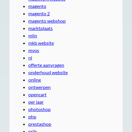
magento
magento 2
magento webshop
marktplaats
mijn
mkb website
mvos
nl
offerte aanvragen
onderhoud website
online
ontwerpen
opencart
per jaar
photoshop
php
prestashop
prijs