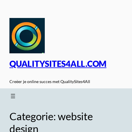
Spring
naar
de
inhoud
QUALITYSITES4ALL.COM
Creëer je online succes met QualitySites4All
Categorie:
website
design