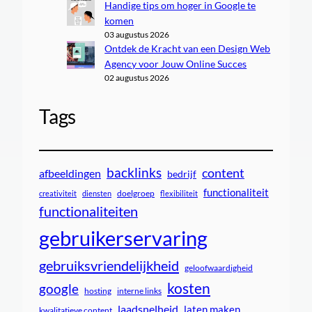
Handige tips om hoger in Google te
komen
03 augustus 2026
Ontdek de Kracht van een Design Web
Agency voor Jouw Online Succes
02 augustus 2026
Tags
backlinks
content
afbeeldingen
bedrijf
functionaliteit
doelgroep
creativiteit
diensten
flexibiliteit
functionaliteiten
gebruikerservaring
gebruiksvriendelijkheid
geloofwaardigheid
kosten
google
interne links
hosting
laadsnelheid
laten maken
kwalitatieve content