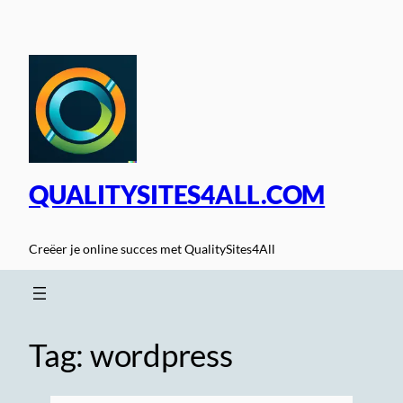
Spring
naar
de
inhoud
QUALITYSITES4ALL.COM
Creëer je online succes met QualitySites4All
Tag:
wordpress