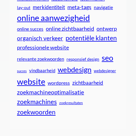
meta-tags
merkidentiteit
navigatie
lay-out
online aanwezigheid
online zichtbaarheid
ontwerp
online succes
potentiële klanten
organisch verkeer
professionele website
seo
relevante zoekwoorden
responsief design
webdesign
vindbaarheid
webdesigner
succes
website
zichtbaarheid
wordpress
zoekmachineoptimalisatie
zoekmachines
zoekresultaten
zoekwoorden