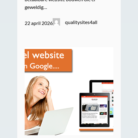
geweldig…
qualitysites4all
22 april 2026