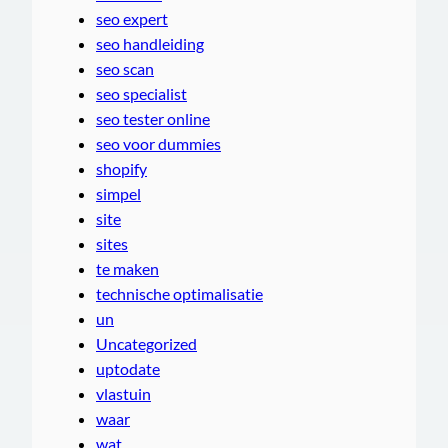
seo expert
seo handleiding
seo scan
seo specialist
seo tester online
seo voor dummies
shopify
simpel
site
sites
te maken
technische optimalisatie
un
Uncategorized
uptodate
vlastuin
waar
wat