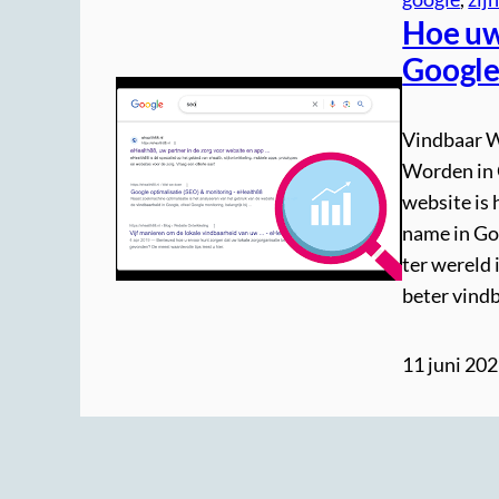
Hoe uw
Google:
Vindbaar W
Worden in 
website is 
name in Go
ter wereld 
beter vind
11 juni 20