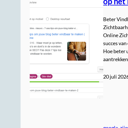
op het 
Beter Vind
Zichtbaarh
Online Zich
succes van 
Hoe beter 
aantrekken
20 juli 202
google
, 
zij