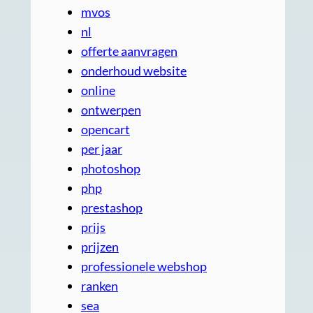
mvos
nl
offerte aanvragen
onderhoud website
online
ontwerpen
opencart
per jaar
photoshop
php
prestashop
prijs
prijzen
professionele webshop
ranken
sea