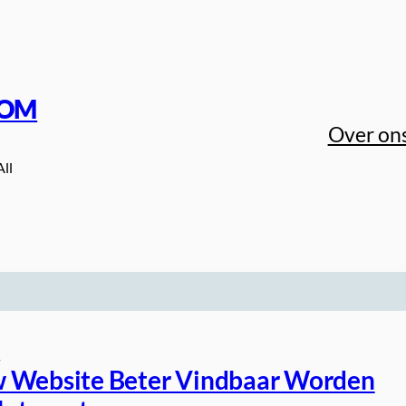
COM
Over on
All
n
 Website Beter Vindbaar Worden