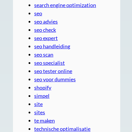
search engine optimization
seo
seo advies
seo check
seo expert
seo handleiding
seo scan
seo specialist
seo tester online
seo voor dummies
shopify
simpel
site
sites
te maken
technische optimalisatie