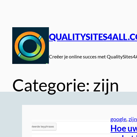
Spring
naar
de
inhoud
QUALITYSITES4ALL.
Creëer je online succes met QualitySites4
Categorie:
zijn
google
, 
zij
Hoe uw