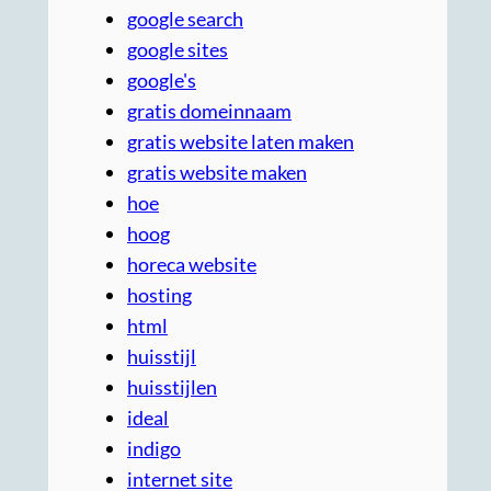
google search
google sites
google's
gratis domeinnaam
gratis website laten maken
gratis website maken
hoe
hoog
horeca website
hosting
html
huisstijl
huisstijlen
ideal
indigo
internet site