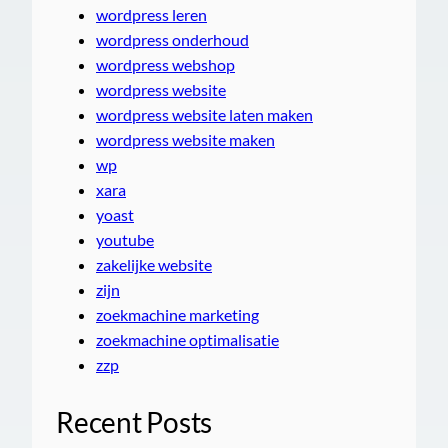
wordpress leren
wordpress onderhoud
wordpress webshop
wordpress website
wordpress website laten maken
wordpress website maken
wp
xara
yoast
youtube
zakelijke website
zijn
zoekmachine marketing
zoekmachine optimalisatie
zzp
Recent Posts