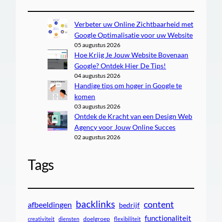
Verbeter uw Online Zichtbaarheid met
Google Optimalisatie voor uw Website
05 augustus 2026
Hoe Krijg Je Jouw Website Bovenaan
Google? Ontdek Hier De Tips!
04 augustus 2026
Handige tips om hoger in Google te
komen
03 augustus 2026
Ontdek de Kracht van een Design Web
Agency voor Jouw Online Succes
02 augustus 2026
Tags
backlinks
content
afbeeldingen
bedrijf
functionaliteit
doelgroep
creativiteit
diensten
flexibiliteit