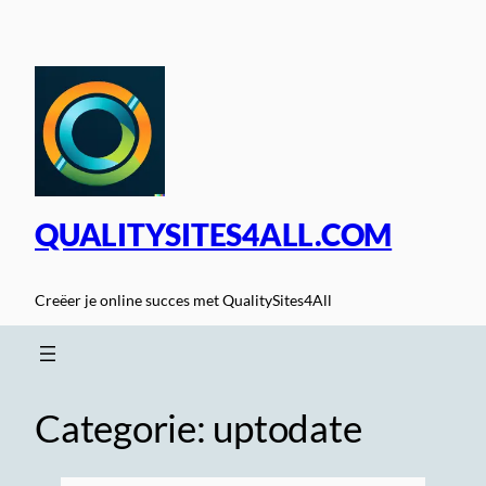
Spring
naar
de
inhoud
QUALITYSITES4ALL.COM
Creëer je online succes met QualitySites4All
Categorie:
uptodate