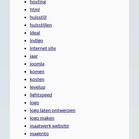
hosting
html
huisstijl
huisstijlen
ideal
indigo
internet site
jaar
joomla
komen
kosten
levelup
lightspeed
logo
logo laten ontwerpen
logo maken
maatwerk website
magento