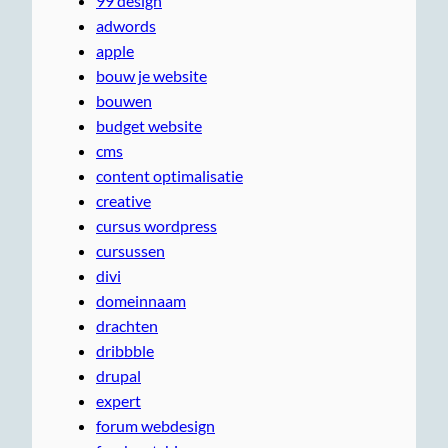
99 design
adwords
apple
bouw je website
bouwen
budget website
cms
content optimalisatie
creative
cursus wordpress
cursussen
divi
domeinnaam
drachten
dribbble
drupal
expert
forum webdesign