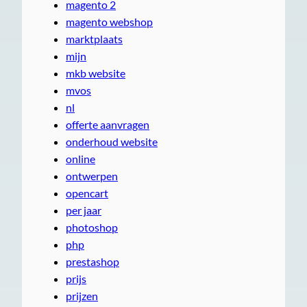
magento 2
magento webshop
marktplaats
mijn
mkb website
mvos
nl
offerte aanvragen
onderhoud website
online
ontwerpen
opencart
per jaar
photoshop
php
prestashop
prijs
prijzen