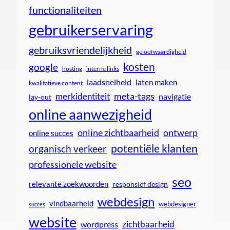
functionaliteiten
gebruikerservaring
gebruiksvriendelijkheid
geloofwaardigheid
kosten
google
interne links
hosting
laadsnelheid
laten maken
kwalitatieve content
meta-tags
merkidentiteit
navigatie
lay-out
online aanwezigheid
online zichtbaarheid
ontwerp
online succes
potentiële klanten
organisch verkeer
professionele website
seo
relevante zoekwoorden
responsief design
webdesign
vindbaarheid
webdesigner
succes
website
zichtbaarheid
wordpress