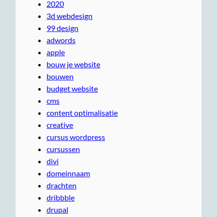
2020
3d webdesign
99 design
adwords
apple
bouw je website
bouwen
budget website
cms
content optimalisatie
creative
cursus wordpress
cursussen
divi
domeinnaam
drachten
dribbble
drupal