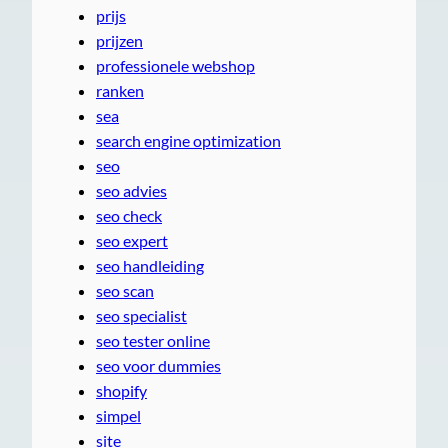
prijs
prijzen
professionele webshop
ranken
sea
search engine optimization
seo
seo advies
seo check
seo expert
seo handleiding
seo scan
seo specialist
seo tester online
seo voor dummies
shopify
simpel
site