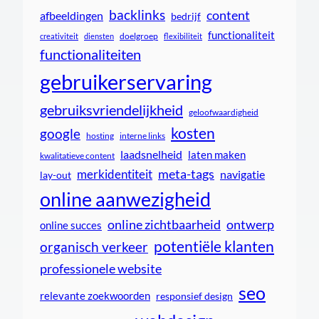
backlinks
content
afbeeldingen
bedrijf
functionaliteit
doelgroep
creativiteit
diensten
flexibiliteit
functionaliteiten
gebruikerservaring
gebruiksvriendelijkheid
geloofwaardigheid
kosten
google
interne links
hosting
laadsnelheid
laten maken
kwalitatieve content
meta-tags
merkidentiteit
navigatie
lay-out
online aanwezigheid
online zichtbaarheid
ontwerp
online succes
potentiële klanten
organisch verkeer
professionele website
seo
relevante zoekwoorden
responsief design