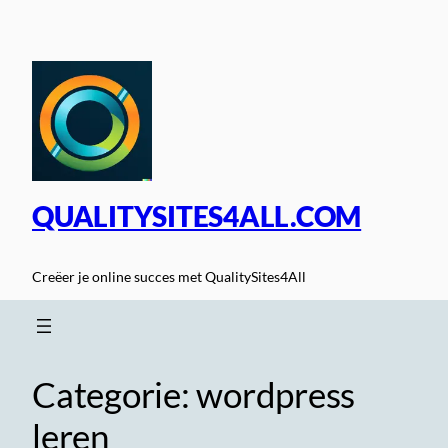
Spring
naar
de
inhoud
QUALITYSITES4ALL.COM
Creëer je online succes met QualitySites4All
Categorie:
wordpress
leren