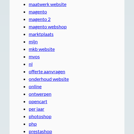
maatwerk website
magento
magento 2
magento webshop
marktplaats
mijn
mkb website
mvos
nl
offerte aanvragen
onderhoud website
online
ontwerpen
opencart
per jaar
photoshop
php
prestashop