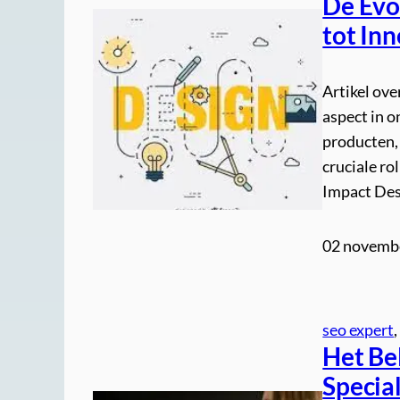
De Evo
tot Inn
Artikel ove
aspect in o
producten, 
cruciale ro
Impact Des
02 novemb
seo expert
,
Het Be
Special