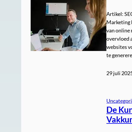
Artikel: SE
Marketing E
van online
overvloed a
websites v
te generere
29 juli 202
Uncategor
De Kun
Vakkun