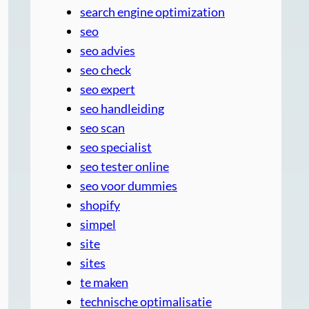
search engine optimization
seo
seo advies
seo check
seo expert
seo handleiding
seo scan
seo specialist
seo tester online
seo voor dummies
shopify
simpel
site
sites
te maken
technische optimalisatie