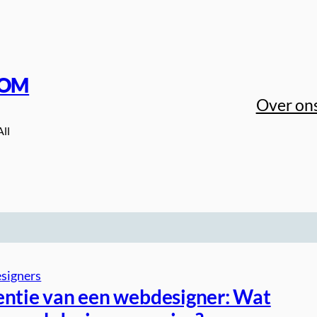
COM
Over on
All
signers
entie van een webdesigner: Wat