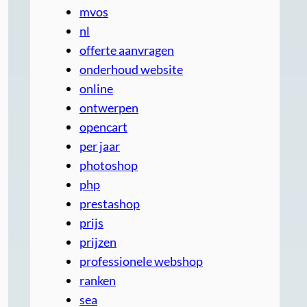
mvos
nl
offerte aanvragen
onderhoud website
online
ontwerpen
opencart
per jaar
photoshop
php
prestashop
prijs
prijzen
professionele webshop
ranken
sea