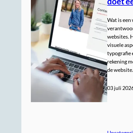
doet e
Wat is een
verantwoor
websites. 
visuele asp
typografie
rekening m
de website
03 juli 202
Uncategor