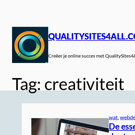
Spring
naar
de
inhoud
QUALITYSITES4ALL.
Creëer je online succes met QualitySites4
Tag:
creativiteit
wat
, 
webde
De ess