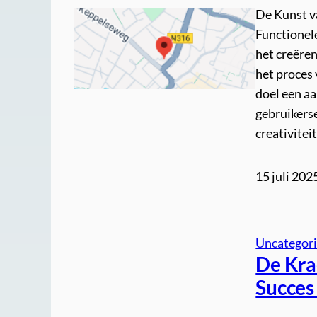
De Kunst v
Functionel
het creëre
het proces
doel een aa
gebruikers
creativite
15 juli 202
Uncategor
De Kra
Succes