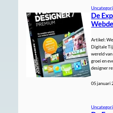
Uncategor
De Exp
Webdes
Artikel: W
Digitale Ti
wereld van
groei en ev
designer r
05 januari
Uncategor