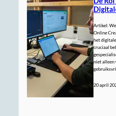
De Rol
Digita
Artikel: W
Online Crea
het digital
cruciaal be
gespeciali
niet alleen
gebruiksvr
20 april 20