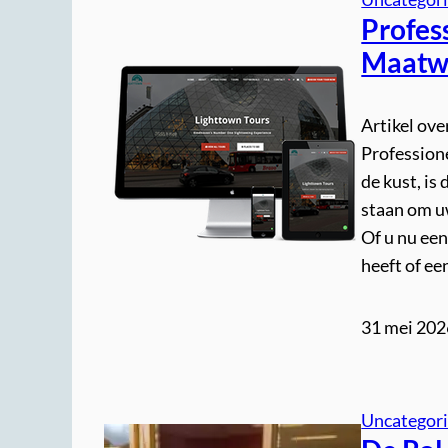
Profes
Maatwe
Artikel ov
Profession
de kust, is
staan om uw
Of u nu ee
heeft of e
31 mei 202
Uncategor