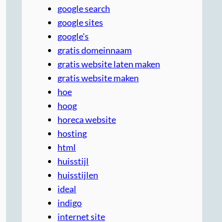
google search
google sites
google's
gratis domeinnaam
gratis website laten maken
gratis website maken
hoe
hoog
horeca website
hosting
html
huisstijl
huisstijlen
ideal
indigo
internet site