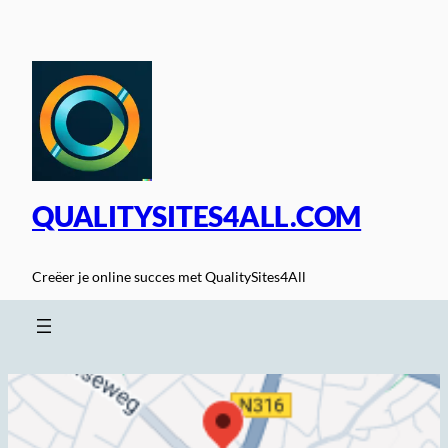
Spring
naar
de
inhoud
QUALITYSITES4ALL.COM
Creëer je online succes met QualitySites4All