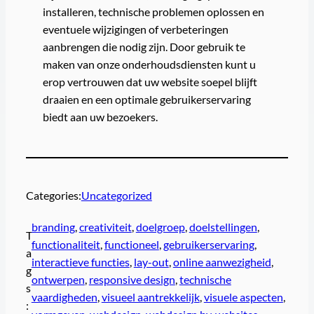
installeren, technische problemen oplossen en
eventuele wijzigingen of verbeteringen
aanbrengen die nodig zijn. Door gebruik te
maken van onze onderhoudsdiensten kunt u
erop vertrouwen dat uw website soepel blijft
draaien en een optimale gebruikerservaring
biedt aan uw bezoekers.
Categories:
Uncategorized
branding
, 
creativiteit
, 
doelgroep
, 
doelstellingen
, 
T
functionaliteit
, 
functioneel
, 
gebruikerservaring
, 
a
interactieve functies
, 
lay-out
, 
online aanwezigheid
, 
g
ontwerpen
, 
responsive design
, 
technische
s
vaardigheden
, 
visueel aantrekkelijk
, 
visuele aspecten
, 
: