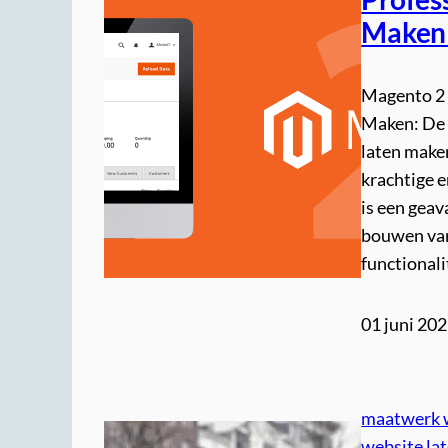
Maken 
Magento 2
Maken: De
laten make
krachtige 
is een geav
bouwen van
functional
01 juni 20
maatwerk 
website la