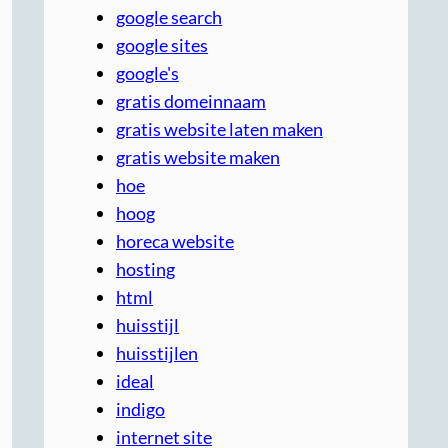
google search
google sites
google's
gratis domeinnaam
gratis website laten maken
gratis website maken
hoe
hoog
horeca website
hosting
html
huisstijl
huisstijlen
ideal
indigo
internet site