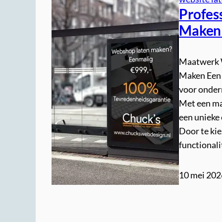
Profes
Maken 
Maatwerk 
Maken Een 
voor onder
Met een ma
een unieke
Door te ki
functional
10 mei 202