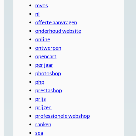
mvos
nl
offerte aanvragen
onderhoud website
online
ontwerpen
opencart
per jaar
photoshop
php
prestashop
prijs
prijzen
professionele webshop
ranken
sea