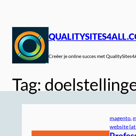
Spring
naar
de
inhoud
QUALITYSITES4ALL.
Creëer je online succes met QualitySites4
Tag:
doelstelling
magento
, 
m
website la
Profes