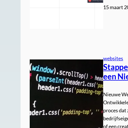
15 maart 
websites
Stappe
een Ni
Nieuwe We
Ontwikkele
proces dat 
bedrijfseig
of een crea