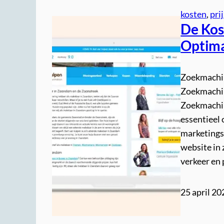
kosten
, 
pri
De Kos
Optima
Zoekmachin
Zoekmachin
Zoekmachin
essentieel 
marketings
website in
verkeer en 
25 april 20