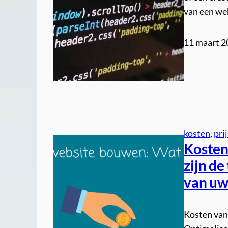
van een web
11 maart 
kosten
, 
pri
Kosten
zijn de
van uw
Kosten van