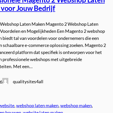
voor Jouw Bedrijf
 Webshop Laten Maken Magento 2 Webshop Laten
 Voordelen en Mogelijkheden Een Magento 2 webshop
n biedt tal van voordelen voor ondernemers die een
en schaalbare e-commerce oplossing zoeken. Magento 2
anceerd platform dat specifiek is ontworpen voor het
 professionele webshops met uitgebreide
iteiten. Met een…
qualitysites4all
26
website
, 
webshop laten maken
, 
webshop maken
, 
ten bouwen
, 
website laten maken