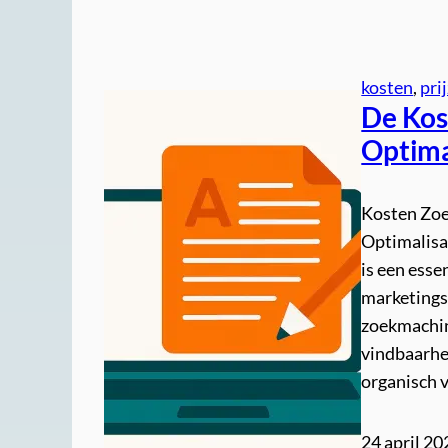
kosten
, 
pri
De Kos
Optima
Kosten Zoe
Optimalisa
is een esse
marketings
zoekmachin
vindbaarhei
organisch v
24 april 20