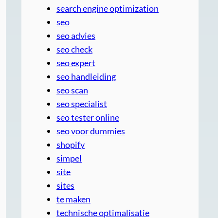
search engine optimization
seo
seo advies
seo check
seo expert
seo handleiding
seo scan
seo specialist
seo tester online
seo voor dummies
shopify
simpel
site
sites
te maken
technische optimalisatie