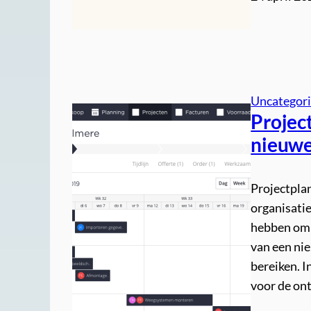
Uncategor
Projec
nieuwe
Projectpla
organisatie
hebben om 
van een nie
bereiken. I
voor de on