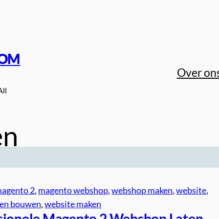
COM
Over on
All
en
agento 2
, 
magento webshop
, 
webshop maken
, 
website
, 
ten bouwen
, 
website maken
sionele Magento 2 Webshop Laten