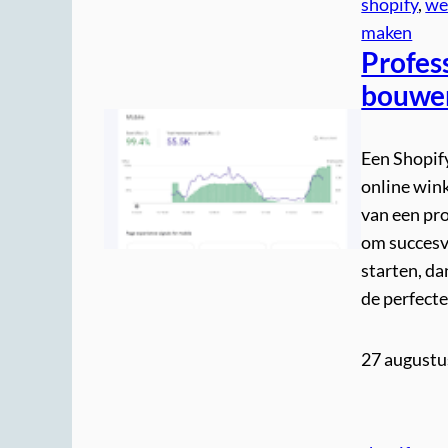
shopify
, 
we
maken
Profes
bouwen
Een Shopif
online win
van een pr
om succesvo
starten, da
de perfect
27 augustu