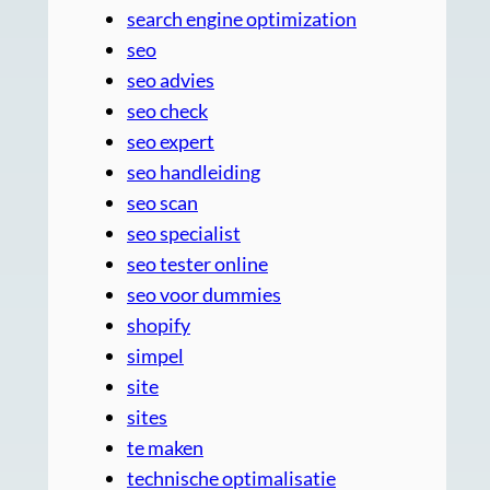
search engine optimization
seo
seo advies
seo check
seo expert
seo handleiding
seo scan
seo specialist
seo tester online
seo voor dummies
shopify
simpel
site
sites
te maken
technische optimalisatie