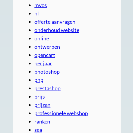
mvos
nl
offerte aanvragen
onderhoud website
online
ontwerpen
opencart
per jaar
photoshop
php
prestashop
prijs
prijzen
professionele webshop
ranken
sea