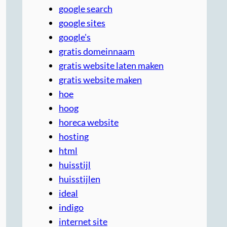
google search
google sites
google's
gratis domeinnaam
gratis website laten maken
gratis website maken
hoe
hoog
horeca website
hosting
html
huisstijl
huisstijlen
ideal
indigo
internet site