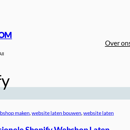
COM
Over on
All
fy
bshop maken
, 
website laten bouwen
, 
website laten
sionele Shopify Webshop Laten