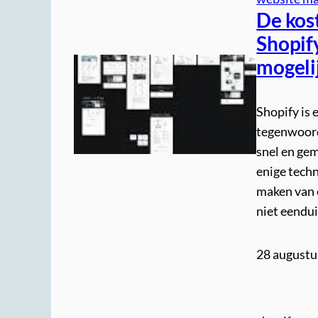
De kos
Shopif
mogeli
Shopify is
tegenwoord
snel en gem
enige techn
maken van 
niet eendu
28 augustu