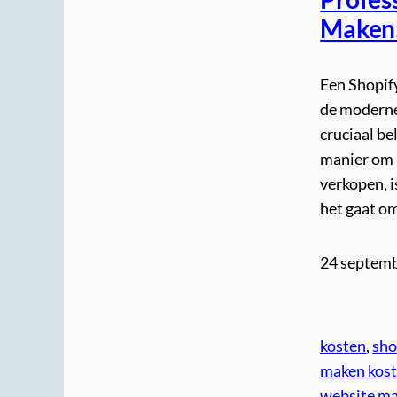
Maken:
Een Shopify
de moderne 
cruciaal be
manier om 
verkopen, i
het gaat o
24 septem
kosten
, 
sho
maken kos
website m