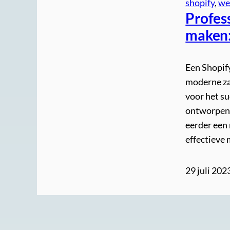
shopify
, 
we
Profes
maken: 
Een Shopify
moderne za
voor het su
ontworpen e
eerder een
effectieve
29 juli 202