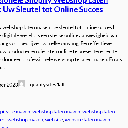
 Uw Sleutel tot Online Succes
 webshop laten maken: de sleutel tot online succes In
digitale wereld is een sterke online aanwezigheid van
lang voor bedrijven van elke omvang. Een effectieve
uw producten en diensten online te presenteren en te
s door een professionele webshop te laten maken. En als
m…
qualitysites4all
ber 2023
pify
, 
te maken
, 
webshop laten maken
, 
webshop laten
ten
, 
webshop maken
, 
website
, 
website laten maken
, 
aken