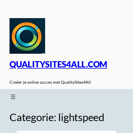
Spring
naar
de
inhoud
QUALITYSITES4ALL.COM
Creëer je online succes met QualitySites4All
Categorie:
lightspeed