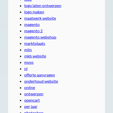
logo laten ontwerpen
logo maken
maatwerk website
magento
magento 2
magento webshop
marktplaats
mijn
mkb website
mvos
nl
offerte aanvragen
onderhoud website
online
ontwerpen
opencart
per jaar
photoshop