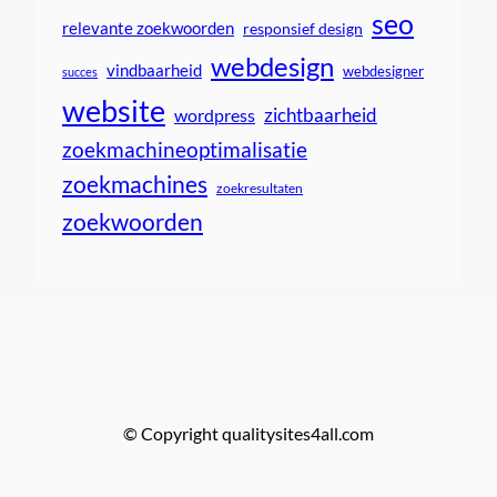
seo
relevante zoekwoorden
responsief design
webdesign
vindbaarheid
webdesigner
succes
website
zichtbaarheid
wordpress
zoekmachineoptimalisatie
zoekmachines
zoekresultaten
zoekwoorden
© Copyright qualitysites4all.com