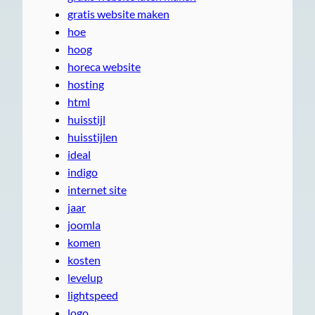
gratis website maken
hoe
hoog
horeca website
hosting
html
huisstijl
huisstijlen
ideal
indigo
internet site
jaar
joomla
komen
kosten
levelup
lightspeed
logo