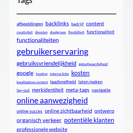
backlinks
content
afbeeldingen
bedrijf
functionaliteit
doelgroep
creativiteit
diensten
flexibiliteit
functionaliteiten
gebruikerservaring
gebruiksvriendelijkheid
geloofwaardigheid
kosten
google
interne links
hosting
laadsnelheid
laten maken
kwalitatieve content
meta-tags
merkidentiteit
navigatie
lay-out
online aanwezigheid
online zichtbaarheid
ontwerp
online succes
potentiële klanten
organisch verkeer
professionele website