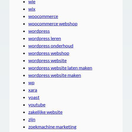
wie
wix
woocommerce
woocommerce webshop
wordpress
wordpress leren
wordpress onderhoud
wordpress webshop
wordpress website
wordpress website laten maken
wordpress website maken
wp
xara
yoast
youtube
zakelijke website
zijn
zoekmachine marketing