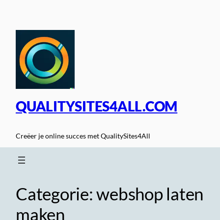
Spring
naar
de
inhoud
QUALITYSITES4ALL.COM
Creëer je online succes met QualitySites4All
Categorie:
webshop laten
maken