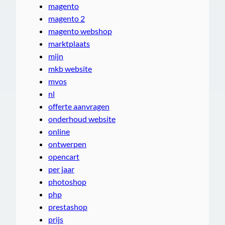
magento
magento 2
magento webshop
marktplaats
mijn
mkb website
mvos
nl
offerte aanvragen
onderhoud website
online
ontwerpen
opencart
per jaar
photoshop
php
prestashop
prijs