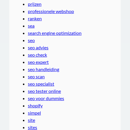
prijzen
professionele webshop
ranken
sea
search engine optimization
seo
seo advies
seo check
seo expert
seo handleiding
seo scan
seo specialist
seo tester online
seo voor dummies
shopify
simpel
site
sites