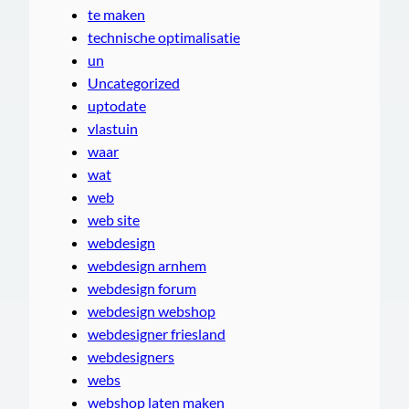
te maken
technische optimalisatie
un
Uncategorized
uptodate
vlastuin
waar
wat
web
web site
webdesign
webdesign arnhem
webdesign forum
webdesign webshop
webdesigner friesland
webdesigners
webs
webshop laten maken