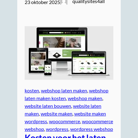
qualitysites4all
23 oktober 2025
kosten
, 
webshop laten maken
, 
webshop
laten maken kosten
, 
webshop maken
, 
website laten bouwen
, 
website laten
maken
, 
website maken
, 
website maken
wordpress
, 
woocommerce
, 
woocommerce
webshop
, 
wordpress
, 
wordpress webshop
Kosten voor het laten