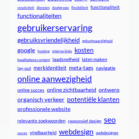
functionaliteit
doelgroep
creativiteit
diensten
flexibiliteit
functionaliteiten
gebruikerservaring
gebruiksvriendelijkheid
geloofwaardigheid
kosten
google
interne links
hosting
laadsnelheid
laten maken
kwalitatieve content
meta-tags
merkidentiteit
navigatie
lay-out
online aanwezigheid
online zichtbaarheid
ontwerp
online succes
potentiële klanten
organisch verkeer
professionele website
seo
relevante zoekwoorden
responsief design
webdesign
vindbaarheid
webdesigner
succes