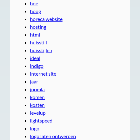
hoe
hoog
horeca website
hosting
html
huisstijl
huisstijlen
ideal
indigo
internet site
jaar
joomla
komen
kosten
levelup
lightspeed
logo
logo laten ontwerpen