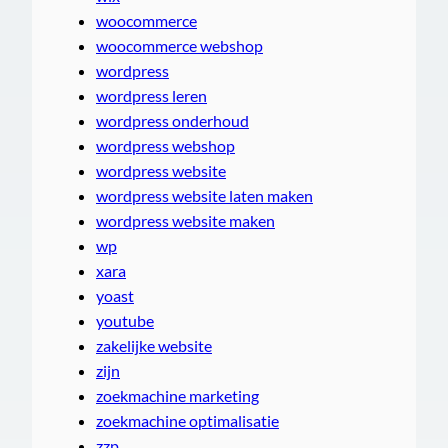
woocommerce
woocommerce webshop
wordpress
wordpress leren
wordpress onderhoud
wordpress webshop
wordpress website
wordpress website laten maken
wordpress website maken
wp
xara
yoast
youtube
zakelijke website
zijn
zoekmachine marketing
zoekmachine optimalisatie
zzp