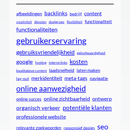
backlinks
content
afbeeldingen
bedrijf
functionaliteit
doelgroep
creativiteit
diensten
flexibiliteit
functionaliteiten
gebruikerservaring
gebruiksvriendelijkheid
geloofwaardigheid
kosten
google
interne links
hosting
laadsnelheid
laten maken
kwalitatieve content
meta-tags
merkidentiteit
navigatie
lay-out
online aanwezigheid
online zichtbaarheid
ontwerp
online succes
potentiële klanten
organisch verkeer
professionele website
seo
relevante zoekwoorden
responsief design