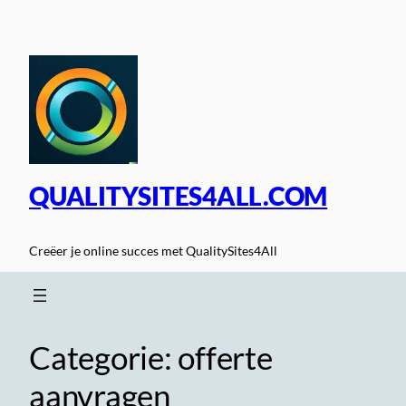
Spring
naar
de
inhoud
QUALITYSITES4ALL.COM
Creëer je online succes met QualitySites4All
Categorie:
offerte
aanvragen