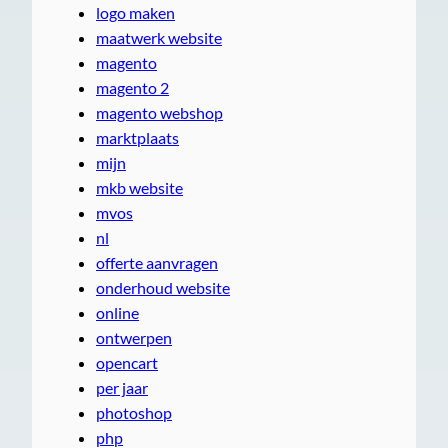
logo maken
maatwerk website
magento
magento 2
magento webshop
marktplaats
mijn
mkb website
mvos
nl
offerte aanvragen
onderhoud website
online
ontwerpen
opencart
per jaar
photoshop
php