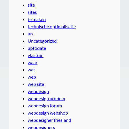
site
sites
te maken
technische optimalisatie
un
Uncategorized
uptodate
vlastuin
waar
wat
web
web site
webdesign
webdesign arnhem
webdesign forum
webdesign webshop
webdesigner friesland
webdesigners