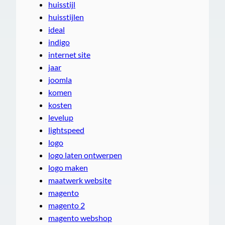
huisstijl
huisstijlen
ideal
indigo
internet site
jaar
joomla
komen
kosten
levelup
lightspeed
logo
logo laten ontwerpen
logo maken
maatwerk website
magento
magento 2
magento webshop