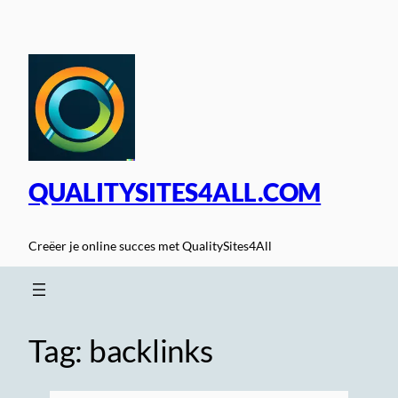
Spring
naar
de
inhoud
QUALITYSITES4ALL.COM
Creëer je online succes met QualitySites4All
Tag:
backlinks