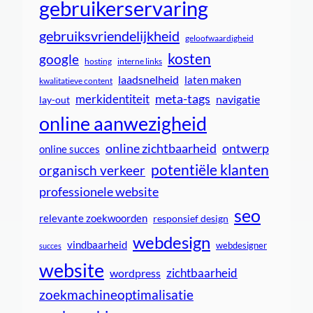
gebruikerservaring
gebruiksvriendelijkheid
geloofwaardigheid
kosten
google
interne links
hosting
laadsnelheid
laten maken
kwalitatieve content
meta-tags
merkidentiteit
navigatie
lay-out
online aanwezigheid
online zichtbaarheid
ontwerp
online succes
potentiële klanten
organisch verkeer
professionele website
seo
relevante zoekwoorden
responsief design
webdesign
vindbaarheid
webdesigner
succes
website
zichtbaarheid
wordpress
zoekmachineoptimalisatie