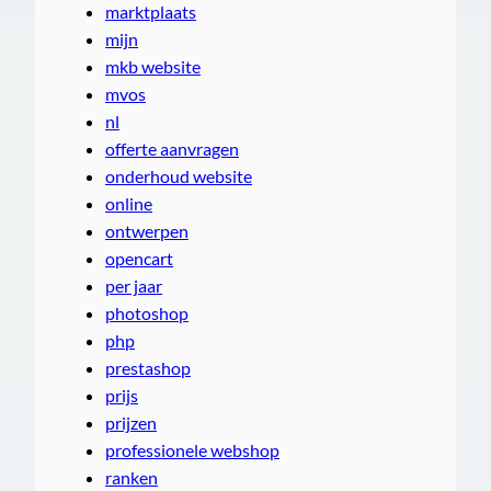
marktplaats
mijn
mkb website
mvos
nl
offerte aanvragen
onderhoud website
online
ontwerpen
opencart
per jaar
photoshop
php
prestashop
prijs
prijzen
professionele webshop
ranken